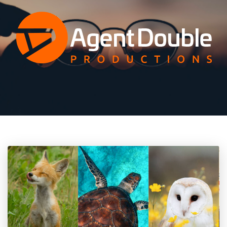
All Productions
En cours / In Progress
En préparation / In preparation
Terminé / Completed